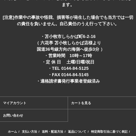
ます。
[注意]作業中の事故や怪我、損害等が発生した場合でも当方では一切
の責任を負いません。自己責任のうえ行って下さい。
・苫小牧市しらかば町6-2-16
（ 六花亭 苫小牧しらかば店様より
国道36号線方向の海側へ徒歩3分 ）
・営業時間 10時～17時
・定 休 日 土曜/日曜/祝日
・TEL 0144-84-5125
・FAX 0144-84-5145
・適格請求書発行事業者登録済み
マイアカウント
カートを見る
お問い合わせ
ホーム
/
支払い方法
/
送料・配送方法
/
返品について
/
特定商取引法に基づく表記
/