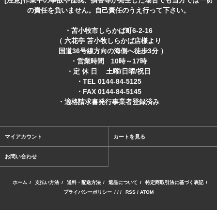
[注意]作業中の事故や怪我、損害等が発生した場合でも当方では一切
の責任を負いません。自己責任のうえ行って下さい。
・苫小牧市しらかば町6-2-16
（ 六花亭 苫小牧しらかば店様より
国道36号線方向の海側へ徒歩3分 ）
・営業時間 10時～17時
・定 休 日 土曜/日曜/祝日
・TEL 0144-84-5125
・FAX 0144-84-5145
・適格請求書発行事業者登録済み
マイアカウント
カートを見る
お問い合わせ
ホーム
/
支払い方法
/
送料・配送方法
/
返品について
/
特定商取引法に基づく表記
/
プライバシーポリシー
/ / /
RSS
/
ATOM