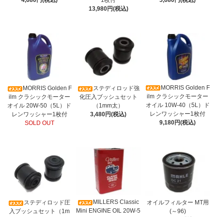
4,680円(税込)
1枚付
5,680円(税込)
13,980円(税込)
MORRIS Golden F
MORRIS Golden F
ステディロッド強
ilm クラシックモーター
ilm クラシックモーター
化圧入ブッシュセット
オイル 10W-40（5L）ド
オイル 20W-50（5L）ド
（1mm太）
レンワッシャー1枚付
レンワッシャー1枚付
3,480円(税込)
9,180円(税込)
SOLD OUT
MILLERS Classic
ステディロッド圧
オイルフィルター MT用
Mini ENGINE OIL 20W-5
入ブッシュセット（1m
(～96)