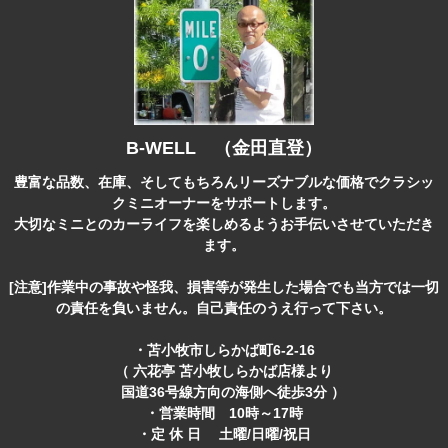
B-WELL （金田直登）
豊富な品数、在庫、そしてもちろんリーズナブルな価格でクラシッ
クミニオーナーをサポートします。
大切なミニとのカーライフを楽しめるようお手伝いさせていただき
ます。
[注意]作業中の事故や怪我、損害等が発生した場合でも当方では一切
の責任を負いません。自己責任のうえ行って下さい。
・苫小牧市しらかば町6-2-16
（ 六花亭 苫小牧しらかば店様より
国道36号線方向の海側へ徒歩3分 ）
・営業時間 10時～17時
・定 休 日 土曜/日曜/祝日