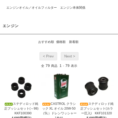
エンジンオイル／オイルフィルター
エンジン本体関係
エンジン
おすすめ順
価格順
新着順
< Prev
Next >
79
1
79
全
商品
-
表示
ステディロッド純
CASTROL クラシ
ステディロッド純
正ブッシュセット(～98)
ック XL オイル 20W-50
正ブッシュセット(カラ
KKF100390
（5L）ドレンワッシャー
ー圧入) KKF101320