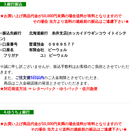
3.銀行振込
★お買い上げ商品代金が10,000円未満の場合送料が有料となりますので
その場合 当方より送料の連絡前の振込はご遠慮下さい★
○振込先銀行 北海道銀行 糸井支店(ホッカイドウギンコウ イトイシテ
ン)
○口座番号 普通預金 ０９６９５７７
○口座名 有限会社 ビーウェル
フリガナ ユ） ビーウェル
※誠に申し訳ございませんが、振込手数料はお客様のご負担とさせていただ
きます。
また、
ご注文後
5日以内
のご入金期限とさせていただき、
商品はご入金確認後の発送とさせていただきます。
★対応発送方法 ⇒ レターパック・ゆうパック・佐川急便
4.ゆうちょ銀行
★お買い上げ商品代金が10,000円未満の場合送料が有料となりますので
その場合 当方より送料の連絡前の振込はご遠慮下さい★