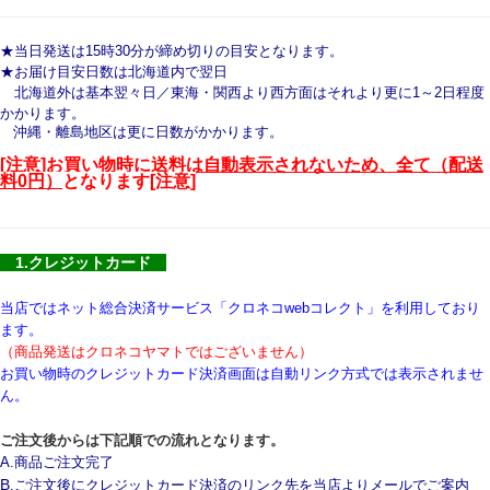
★当日発送は15時30分が締め切りの目安となります。
★お届け目安日数は北海道内で翌日
北海道外は基本翌々日／東海・関西より西方面はそれより更に1～2日程度
かかります。
沖縄・離島地区は更に日数がかかります。
[注意]お買い物時に
送料は自動表示されないため、全て（配送
料0円）
となります[注意]
1.クレジットカード
当店ではネット総合決済サービス「クロネコwebコレクト」を利用しており
ます。
（商品発送はクロネコヤマトではございません）
お買い物時のクレジットカード決済画面は自動リンク方式では表示されませ
ん。
ご注文後からは下記順での流れとなります。
A.商品ご注文完了
B
.ご注文後にクレジットカード決済のリンク先を当店よりメールでご案内