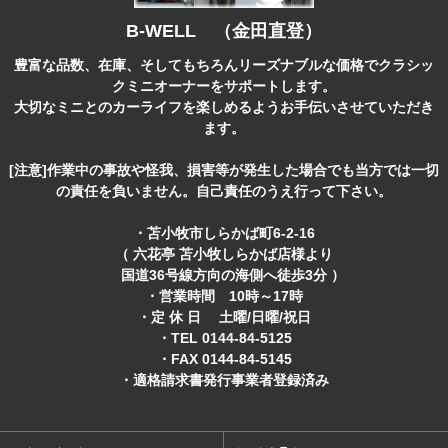
B-WELL （金田直登）
豊富な品数、在庫、そしてもちろんリーズナブルな価格でクラシッ
クミニオーナーをサポートします。
大切なミニとのカーライフを楽しめるようお手伝いさせていただき
ます。
[注意]作業中の事故や怪我、損害等が発生した場合でも当方では一切
の責任を負いません。自己責任のうえ行って下さい。
・苫小牧市しらかば町6-2-16
（ 六花亭 苫小牧しらかば店様より
国道36号線方向の海側へ徒歩3分 ）
・営業時間 10時～17時
・定 休 日 土曜/日曜/祝日
・TEL 0144-84-5125
・FAX 0144-84-5145
・適格請求書発行事業者登録済み