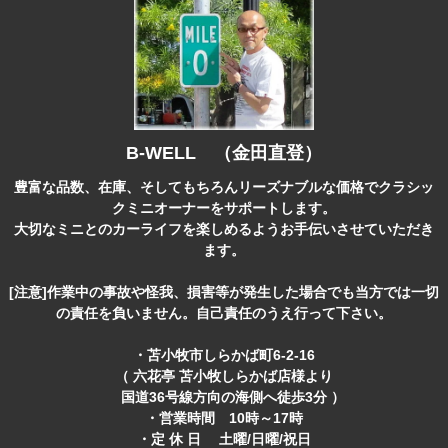
B-WELL （金田直登）
豊富な品数、在庫、そしてもちろんリーズナブルな価格でクラシッ
クミニオーナーをサポートします。
大切なミニとのカーライフを楽しめるようお手伝いさせていただき
ます。
[注意]作業中の事故や怪我、損害等が発生した場合でも当方では一切
の責任を負いません。自己責任のうえ行って下さい。
・苫小牧市しらかば町6-2-16
（ 六花亭 苫小牧しらかば店様より
国道36号線方向の海側へ徒歩3分 ）
・営業時間 10時～17時
・定 休 日 土曜/日曜/祝日