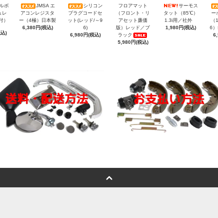
サーモス
トルボ
JMSA エ
シリコン
フロアマット
タット（85℃）
ュレ
アコンレジスタ
プラグコードセ
（フロント・リ
ー
1.3i用／社外
付）
ー（4極）日本製
ット(レッド/～9
アセット廉価
（1
1,980円(税込)
6,380円(税込)
6)
版）レッド／ブ
6
税込)
6,980円(税込)
ラック
6
5,980円(税込)