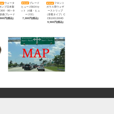
ブレード
ウォータ
フロント
ヒューズBOXセ
ポンプ日本製
ガラス用ウェザ
ット（4連・ヒュ
300・90～9
ーストリップ
ーズ付）
）折曲ブレード
（溶着タイプ）C
7,380円(税込)
,980円(税込)
CB100130HD
9,980円(税込)