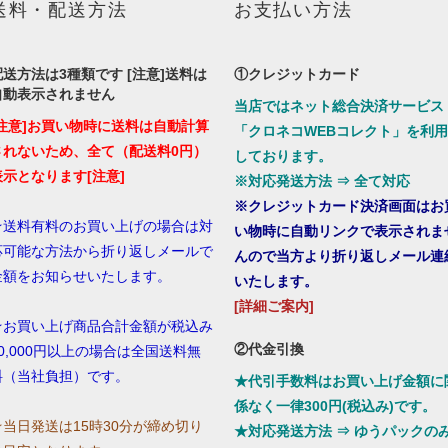
送料・配送方法
お支払い方法
配送方法は3種類です [注意]送料は
①クレジットカード
自動表示されません
当店ではネット総合決済サービス
[注意]お買い物時に送料は自動計算
「クロネコWEBコレクト」を利用
されないため、全て（配送料0円）
しております。
表示となります[注意]
※対応発送方法 ⇒ 全て対応
※クレジットカード決済画面はお
★送料有料のお買い上げの場合は対
い物時に自動リンクで表示されま
応可能な方法から折り返しメールで
んので当方より折り返しメール連
金額をお知らせいたします。
いたします。
[詳細ご案内]
★お買い上げ商品合計金額が税込み
②代金引換
10,000円以上の場合は全国送料無
料（当社負担）です。
★代引手数料はお買い上げ金額に
係なく一律300円(税込み)です。
☆当日発送は15時30分が締め切り
★対応発送方法 ⇒ ゆうパックの