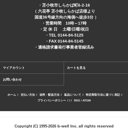
・苫小牧市しらかば町6-2-16
（ 六花亭 苫小牧しらかば店様より
国道36号線方向の海側へ徒歩3分 ）
・営業時間 10時～17時
・定 休 日 土曜/日曜/祝日
・TEL 0144-84-5125
・FAX 0144-84-5145
・適格請求書発行事業者登録済み
マイアカウント
カートを見る
お問い合わせ
ホーム
/
支払い方法
/
送料・配送方法
/
返品について
/
特定商取引法に基づく表記
/
プライバシーポリシー
/ / /
RSS
/
ATOM
b-well Inc. all rights reserved
Copyright (C) 1995-2026