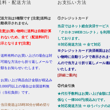
送料・配送方法
お支払い方法
配送方法は3種類です [注意]送料は
①クレジットカード
自動表示されません
当店ではネット総合決済サービス
[注意]お買い物時に送料は自動計算
「クロネコWEBコレクト」を利用
されないため、全て（配送料0円）
しております。
表示となります[注意]
※対応発送方法 ⇒ 全て対応
※クレジットカード決済画面はお
★送料有料のお買い上げの場合は対
い物時に自動リンクで表示されま
応可能な方法から折り返しメールで
んので当方より折り返しメール連
金額をお知らせいたします。
いたします。
[詳細ご案内]
★お買い上げ商品合計金額が税込み
②代金引換
10,000円以上の場合は全国送料無
料（当社負担）です。
★代引手数料はお買い上げ金額に
係なく一律300円(税込み)です。
☆当日発送は15時30分が締め切り
★対応発送方法 ⇒ ゆうパックの