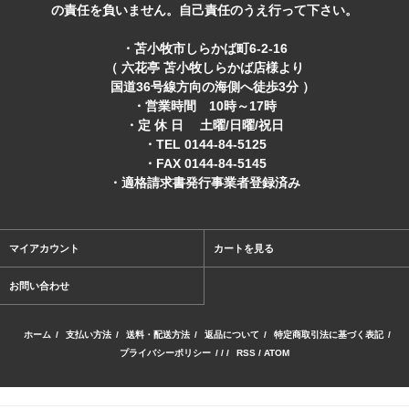
の責任を負いません。自己責任のうえ行って下さい。
・苫小牧市しらかば町6-2-16
（ 六花亭 苫小牧しらかば店様より
国道36号線方向の海側へ徒歩3分 ）
・営業時間 10時～17時
・定 休 日 土曜/日曜/祝日
・TEL 0144-84-5125
・FAX 0144-84-5145
・適格請求書発行事業者登録済み
マイアカウント
カートを見る
お問い合わせ
ホーム
/
支払い方法
/
送料・配送方法
/
返品について
/
特定商取引法に基づく表記
/
プライバシーポリシー
/ / /
RSS
/
ATOM