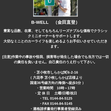
B-WELL （金田直登）
豊富な品数、在庫、そしてもちろんリーズナブルな価格でクラシッ
クミニオーナーをサポートします。
大切なミニとのカーライフを楽しめるようお手伝いさせていただき
ます。
[注意]作業中の事故や怪我、損害等が発生した場合でも当方では一切
の責任を負いません。自己責任のうえ行って下さい。
・苫小牧市しらかば町6-2-16
（ 六花亭 苫小牧しらかば店様より
国道36号線方向の海側へ徒歩3分 ）
・営業時間 10時～17時
・定 休 日 土曜/日曜/祝日
・TEL 0144-84-5125
・FAX 0144-84-5145
・適格請求書発行事業者登録済み