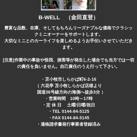
B-WELL （金田直登）
豊富な品数、在庫、そしてもちろんリーズナブルな価格でクラシッ
クミニオーナーをサポートします。
大切なミニとのカーライフを楽しめるようお手伝いさせていただき
ます。
[注意]作業中の事故や怪我、損害等が発生した場合でも当方では一切
の責任を負いません。自己責任のうえ行って下さい。
・苫小牧市しらかば町6-2-16
（ 六花亭 苫小牧しらかば店様より
国道36号線方向の海側へ徒歩3分 ）
・営業時間 10時～17時
・定 休 日 土曜/日曜/祝日
・TEL 0144-84-5125
・FAX 0144-84-5145
・適格請求書発行事業者登録済み