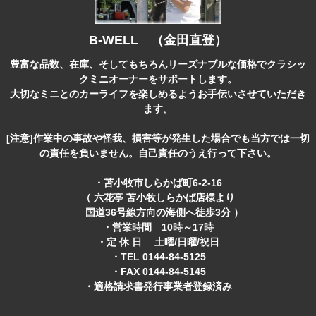
B-WELL （金田直登）
豊富な品数、在庫、そしてもちろんリーズナブルな価格でクラシッ
クミニオーナーをサポートします。
大切なミニとのカーライフを楽しめるようお手伝いさせていただき
ます。
[注意]作業中の事故や怪我、損害等が発生した場合でも当方では一切
の責任を負いません。自己責任のうえ行って下さい。
・苫小牧市しらかば町6-2-16
（ 六花亭 苫小牧しらかば店様より
国道36号線方向の海側へ徒歩3分 ）
・営業時間 10時～17時
・定 休 日 土曜/日曜/祝日
・TEL 0144-84-5125
・FAX 0144-84-5145
・適格請求書発行事業者登録済み