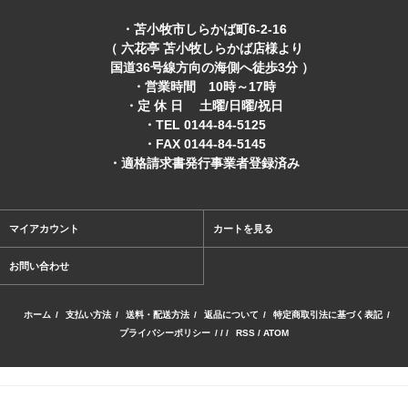
・苫小牧市しらかば町6-2-16
（ 六花亭 苫小牧しらかば店様より
国道36号線方向の海側へ徒歩3分 ）
・営業時間 10時～17時
・定 休 日 土曜/日曜/祝日
・TEL 0144-84-5125
・FAX 0144-84-5145
・適格請求書発行事業者登録済み
マイアカウント
カートを見る
お問い合わせ
ホーム
/
支払い方法
/
送料・配送方法
/
返品について
/
特定商取引法に基づく表記
/
プライバシーポリシー
/ / /
RSS
/
ATOM