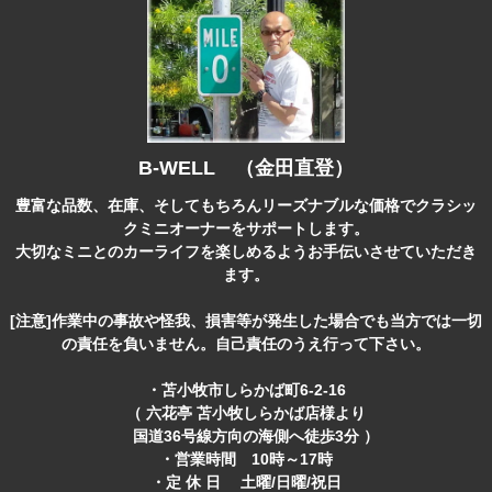
B-WELL （金田直登）
豊富な品数、在庫、そしてもちろんリーズナブルな価格でクラシッ
クミニオーナーをサポートします。
大切なミニとのカーライフを楽しめるようお手伝いさせていただき
ます。
[注意]作業中の事故や怪我、損害等が発生した場合でも当方では一切
の責任を負いません。自己責任のうえ行って下さい。
・苫小牧市しらかば町6-2-16
（ 六花亭 苫小牧しらかば店様より
国道36号線方向の海側へ徒歩3分 ）
・営業時間 10時～17時
・定 休 日 土曜/日曜/祝日