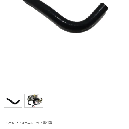
ホーム
>
フューエル
>
他・燃料系