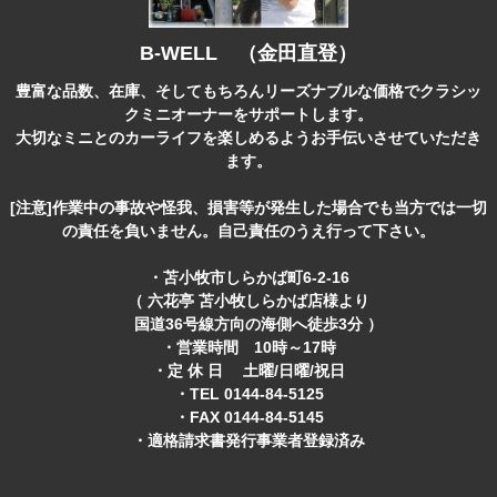
B-WELL （金田直登）
豊富な品数、在庫、そしてもちろんリーズナブルな価格でクラシッ
クミニオーナーをサポートします。
大切なミニとのカーライフを楽しめるようお手伝いさせていただき
ます。
[注意]作業中の事故や怪我、損害等が発生した場合でも当方では一切
の責任を負いません。自己責任のうえ行って下さい。
・苫小牧市しらかば町6-2-16
（ 六花亭 苫小牧しらかば店様より
国道36号線方向の海側へ徒歩3分 ）
・営業時間 10時～17時
・定 休 日 土曜/日曜/祝日
・TEL 0144-84-5125
・FAX 0144-84-5145
・適格請求書発行事業者登録済み