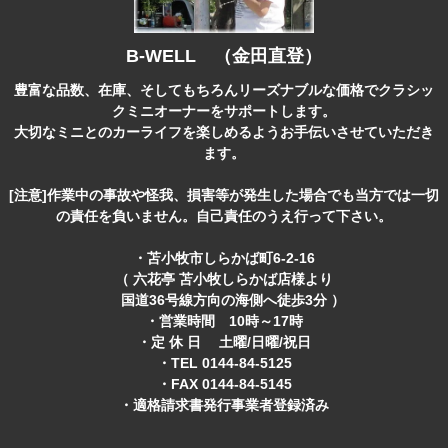
B-WELL （金田直登）
豊富な品数、在庫、そしてもちろんリーズナブルな価格でクラシッ
クミニオーナーをサポートします。
大切なミニとのカーライフを楽しめるようお手伝いさせていただき
ます。
[注意]作業中の事故や怪我、損害等が発生した場合でも当方では一切
の責任を負いません。自己責任のうえ行って下さい。
・苫小牧市しらかば町6-2-16
（ 六花亭 苫小牧しらかば店様より
国道36号線方向の海側へ徒歩3分 ）
・営業時間 10時～17時
・定 休 日 土曜/日曜/祝日
・TEL 0144-84-5125
・FAX 0144-84-5145
・適格請求書発行事業者登録済み