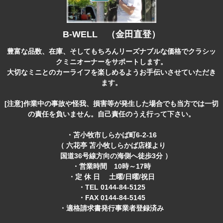
B-WELL （金田直登）
豊富な品数、在庫、そしてもちろんリーズナブルな価格でクラシッ
クミニオーナーをサポートします。
大切なミニとのカーライフを楽しめるようお手伝いさせていただき
ます。
[注意]作業中の事故や怪我、損害等が発生した場合でも当方では一切
の責任を負いません。自己責任のうえ行って下さい。
・苫小牧市しらかば町6-2-16
（ 六花亭 苫小牧しらかば店様より
国道36号線方向の海側へ徒歩3分 ）
・営業時間 10時～17時
・定 休 日 土曜/日曜/祝日
・TEL 0144-84-5125
・FAX 0144-84-5145
・適格請求書発行事業者登録済み