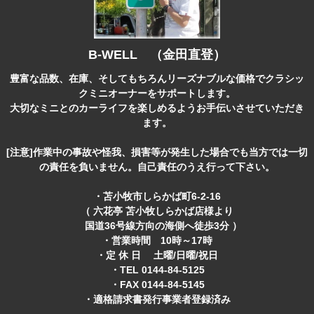
B-WELL （金田直登）
豊富な品数、在庫、そしてもちろんリーズナブルな価格でクラシッ
クミニオーナーをサポートします。
大切なミニとのカーライフを楽しめるようお手伝いさせていただき
ます。
[注意]作業中の事故や怪我、損害等が発生した場合でも当方では一切
の責任を負いません。自己責任のうえ行って下さい。
・苫小牧市しらかば町6-2-16
（ 六花亭 苫小牧しらかば店様より
国道36号線方向の海側へ徒歩3分 ）
・営業時間 10時～17時
・定 休 日 土曜/日曜/祝日
・TEL 0144-84-5125
・FAX 0144-84-5145
・適格請求書発行事業者登録済み