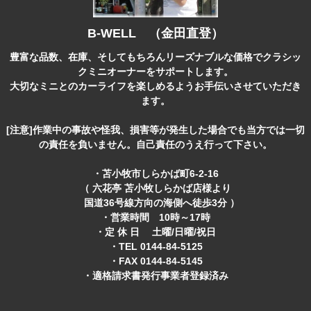
B-WELL （金田直登）
豊富な品数、在庫、そしてもちろんリーズナブルな価格でクラシッ
クミニオーナーをサポートします。
大切なミニとのカーライフを楽しめるようお手伝いさせていただき
ます。
[注意]作業中の事故や怪我、損害等が発生した場合でも当方では一切
の責任を負いません。自己責任のうえ行って下さい。
・苫小牧市しらかば町6-2-16
（ 六花亭 苫小牧しらかば店様より
国道36号線方向の海側へ徒歩3分 ）
・営業時間 10時～17時
・定 休 日 土曜/日曜/祝日
・TEL 0144-84-5125
・FAX 0144-84-5145
・適格請求書発行事業者登録済み