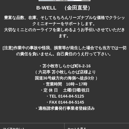
B-WELL （金田直登）
豊富な品数、在庫、そしてもちろんリーズナブルな価格でクラシッ
クミニオーナーをサポートします。
大切なミニとのカーライフを楽しめるようお手伝いさせていただき
ます。
[注意]作業中の事故や怪我、損害等が発生した場合でも当方では一切
の責任を負いません。自己責任のうえ行って下さい。
・苫小牧市しらかば町6-2-16
（ 六花亭 苫小牧しらかば店様より
国道36号線方向の海側へ徒歩3分 ）
・営業時間 10時～17時
・定 休 日 土曜/日曜/祝日
・TEL 0144-84-5125
・FAX 0144-84-5145
・適格請求書発行事業者登録済み