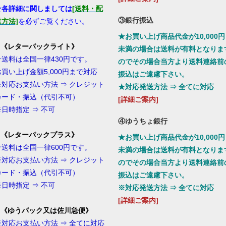
★各詳細に関しましては
[送料・配
③銀行振込
送方法]
を必ずご覧ください。
★お買い上げ商品代金が10,000円
1.《レターパックライト》
未満の場合は送料が有料となりま
★送料は全国一律430円です。
のでその場合当方より送料連絡前
お買い上げ金額5,000円まで対応
振込はご遠慮下さい。
※対応お支払い方法 ⇒ クレジット
★対応発送方法 ⇒ 全てに対応
カード・振込（代引不可）
[詳細ご案内]
※日時指定 ⇒ 不可
④ゆうちょ銀行
2.《レターパックプラス》
★お買い上げ商品代金が10,000円
★送料は全国一律600円です。
未満の場合は送料が有料となりま
※対応お支払い方法 ⇒ クレジット
のでその場合当方より送料連絡前
カード・振込（代引不可）
振込はご遠慮下さい。
※日時指定 ⇒ 不可
※対応発送方法 ⇒ 全てに対応
[詳細ご案内]
3.《ゆうパック又は佐川急便
》
※対応お支払い方法 ⇒ 全てに対応