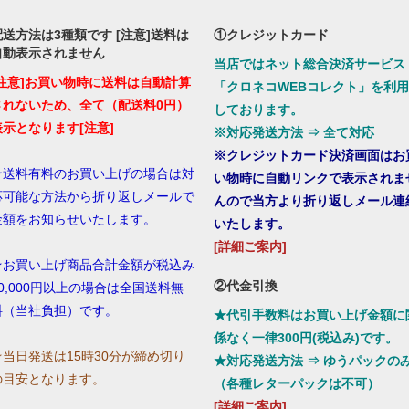
配送方法は3種類です [注意]送料は
①クレジットカード
自動表示されません
当店ではネット総合決済サービス
[注意]お買い物時に送料は自動計算
「クロネコWEBコレクト」を利用
されないため、全て（配送料0円）
しております。
表示となります[注意]
※対応発送方法 ⇒ 全て対応
※クレジットカード決済画面はお
★送料有料のお買い上げの場合は対
い物時に自動リンクで表示されま
応可能な方法から折り返しメールで
んので当方より折り返しメール連
金額をお知らせいたします。
いたします。
[詳細ご案内]
★お買い上げ商品合計金額が税込み
②代金引換
10,000円以上の場合は全国送料無
料（当社負担）です。
★代引手数料はお買い上げ金額に
係なく一律300円(税込み)です。
☆当日発送は15時30分が締め切り
★対応発送方法 ⇒ ゆうパックの
の目安となります。
（各種レターパックは不可）
[詳細ご案内]