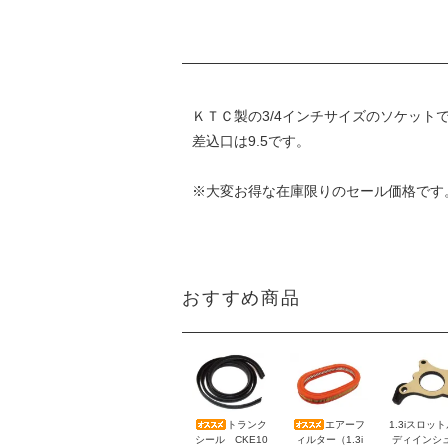
ＫＴＣ製の3/4インチサイズのソケット
差込口は9.5です。
※大変お得な在庫限りのセール価格です
おすすめ商品
トランク
エアーフ
1.3iスロッ
シール CKE10
ィルター（1.3i
ディインシ