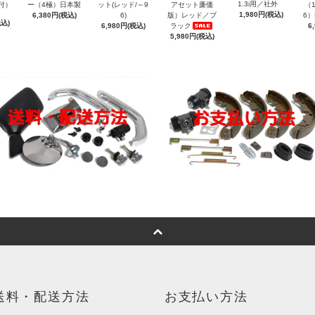
1.3i用／社外
付）
ー（4極）日本製
ット(レッド/～9
アセット廉価
（1
1,980円(税込)
6,380円(税込)
6)
版）レッド／ブ
6
税込)
6,980円(税込)
ラック
6
5,980円(税込)
送料・配送方法
お支払い方法