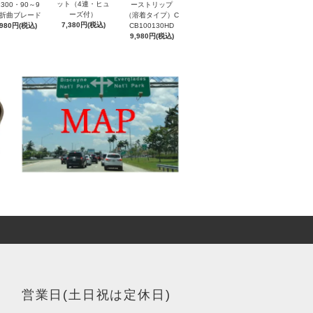
ット（4連・ヒュ
300・90～9
ーストリップ
ーズ付）
）折曲ブレード
（溶着タイプ）C
7,380円(税込)
,980円(税込)
CB100130HD
9,980円(税込)
営業日(土日祝は定休日)