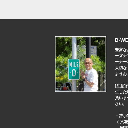
B-W
豊富な
ーズナ
ーナー
大切な
ようお
[注意
生した
負いま
さい。
・苫小牧
（ 六
国道3