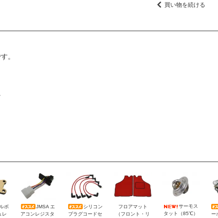
買い物を続ける
です。
。
サーモス
トルボ
JMSA エ
シリコン
フロアマット
タット（85℃）
ュレ
アコンレジスタ
プラグコードセ
（フロント・リ
ー