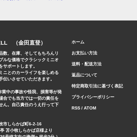
ホーム
ELL （金田直登）
お支払い方法
品数、在庫、そしてもちろんリ
ブルな価格でクラシックミニオ
送料・配送方法
をサポートします。
ミニとのカーライフを楽しめる
返品について
手伝いさせていただきます。
特定商取引法に基づく表記
]作業中の事故や怪我、損害等が発
プライバシーポリシー
場合でも当方では一切の責任を
せん。自己責任のうえ行って下
RSS
/
ATOM
市しらかば町6-2-16
花亭 苫小牧しらかば店様より
6号線方向の海側へ徒歩3分 ）