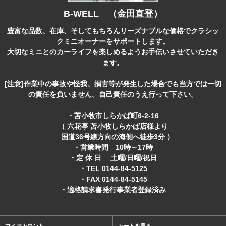
B-WELL （金田直登）
豊富な品数、在庫、そしてもちろんリーズナブルな価格でクラシッ
クミニオーナーをサポートします。
大切なミニとのカーライフを楽しめるようお手伝いさせていただき
ます。
[注意]作業中の事故や怪我、損害等が発生した場合でも当方では一切
の責任を負いません。自己責任のうえ行って下さい。
・苫小牧市しらかば町6-2-16
（ 六花亭 苫小牧しらかば店様より
国道36号線方向の海側へ徒歩3分 ）
・営業時間 10時～17時
・定 休 日 土曜/日曜/祝日
・TEL 0144-84-5125
・FAX 0144-84-5145
・適格請求書発行事業者登録済み