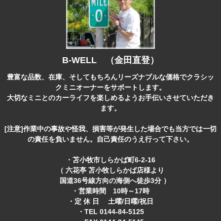
B-WELL （金田直登）
豊富な品数、在庫、そしてもちろんリーズナブルな価格でクラシッ
クミニオーナーをサポートします。
大切なミニとのカーライフを楽しめるようお手伝いさせていただき
ます。
[注意]作業中の事故や怪我、損害等が発生した場合でも当方では一切
の責任を負いません。自己責任のうえ行って下さい。
・苫小牧市しらかば町6-2-16
（ 六花亭 苫小牧しらかば店様より
国道36号線方向の海側へ徒歩3分 ）
・営業時間 10時～17時
・定 休 日 土曜/日曜/祝日
・TEL 0144-84-5125