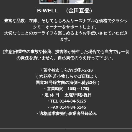
B-WELL （金田直登）
豊富な品数、在庫、そしてもちろんリーズナブルな価格でクラシッ
クミニオーナーをサポートします。
大切なミニとのカーライフを楽しめるようお手伝いさせていただき
ます。
[注意]作業中の事故や怪我、損害等が発生した場合でも当方では一切
の責任を負いません。自己責任のうえ行って下さい。
・苫小牧市しらかば町6-2-16
（ 六花亭 苫小牧しらかば店様より
国道36号線方向の海側へ徒歩3分 ）
・営業時間 10時～17時
・定 休 日 土曜/日曜/祝日
・TEL 0144-84-5125
・FAX 0144-84-5145
・適格請求書発行事業者登録済み