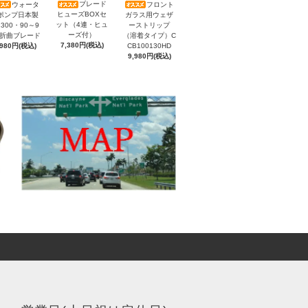
ブレード
ウォータ
フロント
ヒューズBOXセ
ポンプ日本製
ガラス用ウェザ
ット（4連・ヒュ
300・90～9
ーストリップ
ーズ付）
）折曲ブレード
（溶着タイプ）C
7,380円(税込)
,980円(税込)
CB100130HD
9,980円(税込)