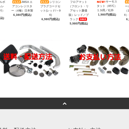
サーモス
トルボ
JMSA エ
シリコン
フロアマット
タット（85℃）
ュレ
アコンレジスタ
プラグコードセ
（フロント・リ
ー
1.3i用／社外
付）
ー（4極）日本製
ット(レッド/～9
アセット廉価
（1
1,980円(税込)
6,380円(税込)
6)
版）レッド／ブ
6
税込)
6,980円(税込)
ラック
6
5,980円(税込)