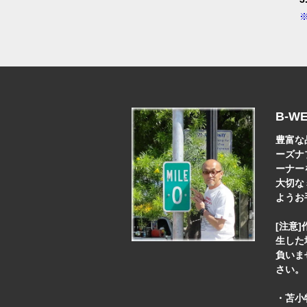
B-W
豊富な
ーズナ
ーナー
大切な
ようお
[注意
生した
負いま
さい。
・苫小牧