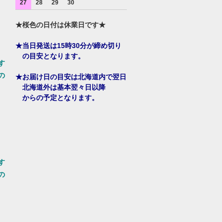
27
28
29
30
★桜色の日付は休業日です★
★当日発送は15時30分が締め切り
の目安となります。
す
の
★お届け日の目安は北海道内で翌日
北海道外は基本翌々日以降
からの予定となります。
す
の