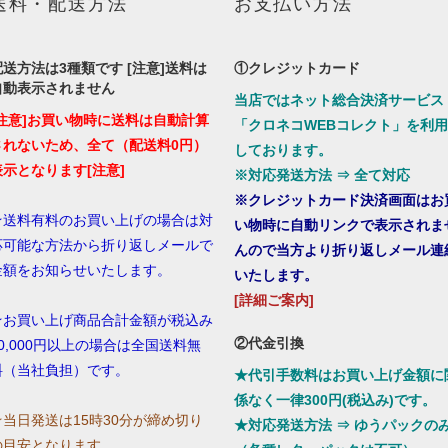
送料・配送方法
お支払い方法
配送方法は3種類です [注意]送料は
①クレジットカード
自動表示されません
当店ではネット総合決済サービス
[注意]お買い物時に送料は自動計算
「クロネコWEBコレクト」を利用
されないため、全て（配送料0円）
しております。
表示となります[注意]
※対応発送方法 ⇒ 全て対応
※クレジットカード決済画面はお
★送料有料のお買い上げの場合は対
い物時に自動リンクで表示されま
応可能な方法から折り返しメールで
んので当方より折り返しメール連
金額をお知らせいたします。
いたします。
[詳細ご案内]
★お買い上げ商品合計金額が税込み
②代金引換
10,000円以上の場合は全国送料無
料（当社負担）です。
★代引手数料はお買い上げ金額に
係なく一律300円(税込み)です。
☆当日発送は15時30分が締め切り
★対応発送方法 ⇒ ゆうパックの
の目安となります。