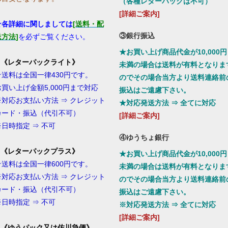
（各種レターパックは不可）
[詳細ご案内]
★各詳細に関しましては
[送料・配
③銀行振込
送方法]
を必ずご覧ください。
★お買い上げ商品代金が10,000円
1.《レターパックライト》
未満の場合は送料が有料となりま
★送料は全国一律430円です。
のでその場合当方より送料連絡前
お買い上げ金額5,000円まで対応
振込はご遠慮下さい。
※対応お支払い方法 ⇒ クレジット
★対応発送方法 ⇒ 全てに対応
カード・振込（代引不可）
[詳細ご案内]
※日時指定 ⇒ 不可
④ゆうちょ銀行
2.《レターパックプラス》
★お買い上げ商品代金が10,000円
★送料は全国一律600円です。
未満の場合は送料が有料となりま
※対応お支払い方法 ⇒ クレジット
のでその場合当方より送料連絡前
カード・振込（代引不可）
振込はご遠慮下さい。
※日時指定 ⇒ 不可
※対応発送方法 ⇒ 全てに対応
[詳細ご案内]
3.《ゆうパック又は佐川急便
》