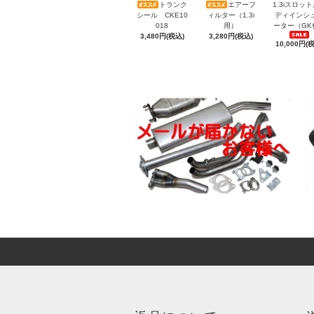
トランク
エアーフ
1.3iスロッ
シール CKE10
ィルター（1.3i
ディインシ
018
用）
ーター（GK
3,480円(税込)
3,280円(税込)
10,000円(