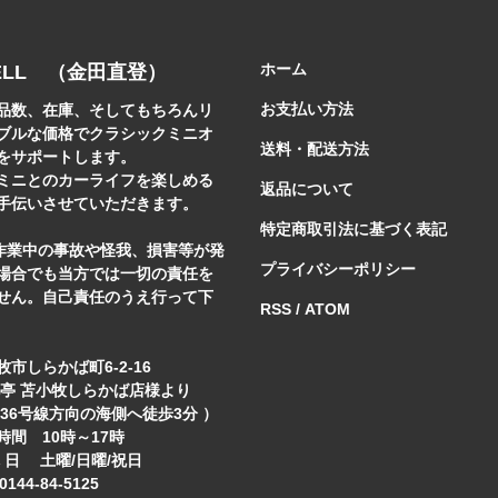
ホーム
ELL （金田直登）
お支払い方法
品数、在庫、そしてもちろんリ
ブルな価格でクラシックミニオ
送料・配送方法
をサポートします。
ミニとのカーライフを楽しめる
返品について
手伝いさせていただきます。
特定商取引法に基づく表記
]作業中の事故や怪我、損害等が発
プライバシーポリシー
場合でも当方では一切の責任を
せん。自己責任のうえ行って下
RSS
/
ATOM
市しらかば町6-2-16
花亭 苫小牧しらかば店様より
6号線方向の海側へ徒歩3分 ）
時間 10時～17時
休 日 土曜/日曜/祝日
0144-84-5125