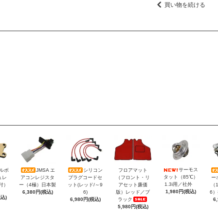
買い物を続ける
サーモス
トルボ
JMSA エ
シリコン
フロアマット
タット（85℃）
ュレ
アコンレジスタ
プラグコードセ
（フロント・リ
ー
1.3i用／社外
付）
ー（4極）日本製
ット(レッド/～9
アセット廉価
（1
1,980円(税込)
6,380円(税込)
6)
版）レッド／ブ
6
税込)
6,980円(税込)
ラック
6
5,980円(税込)