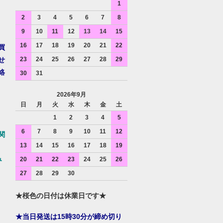
1
2
3
4
5
6
7
8
9
10
11
12
13
14
15
16
17
18
19
20
21
22
買
せ
23
24
25
26
27
28
29
絡
30
31
2026年9月
日
月
火
水
木
金
土
1
2
3
4
5
6
7
8
9
10
11
12
関
13
14
15
16
17
18
19
み
20
21
22
23
24
25
26
27
28
29
30
★桜色の日付は休業日です★
★当日発送は15時30分が締め切り