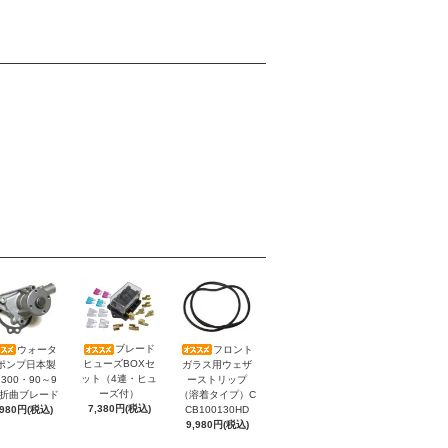
ブレード
ウォータ
フロント
ヒューズBOXセ
ポンプ日本製
ガラス用ウェザ
ット（4連・ヒュ
300・90～9
ーストリップ
ーズ付）
）折曲ブレード
（溶着タイプ）C
7,380円(税込)
,980円(税込)
CB100130HD
9,980円(税込)