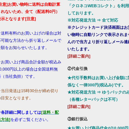
[注意]お買い物時に送料は自動計算
「クロネコWEBコレクト」を利用
されないため、全て（配送料0円）
しております。
表示となります[注意]
※対応発送方法 ⇒ 全て対応
※クレジットカード決済画面はお
★送料有料のお買い上げの場合は対
い物時に自動リンクで表示されま
応可能な方法から折り返しメールで
んので当方より折り返しメール連
金額をお知らせいたします。
いたします。
[詳細ご案内]
★お買い上げ商品合計金額が税込み
②代金引換
10,000円以上の場合は全国送料無
料（当社負担）です。
★代引手数料はお買い上げ金額に
係なく一律300円(税込み)です。
☆当日発送は15時30分が締め切り
★対応発送方法 ⇒ ゆうパックの
の目安となります。
（各種レターパックは不可）
[詳細ご案内]
★各詳細に関しましては
[送料・配
③銀行振込
送方法]
を必ずご覧ください。
★お買い上げ商品代金が10,000円