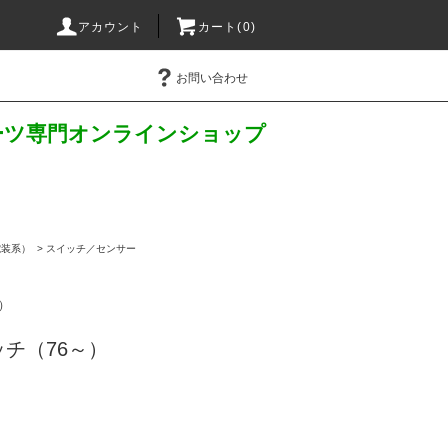
アカウント
カート(
0
)
お問い合わせ
パーツ専門オンラインショップ
電装系）
>
スイッチ／センサー
）
チ（76～）