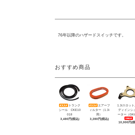
76年以降のハザードスイッチです。
おすすめ商品
トランク
エアーフ
1.3iスロッ
シール CKE10
ィルター（1.3i
ディインシ
018
用）
ーター（GK
3,480円(税込)
3,280円(税込)
10,000円(