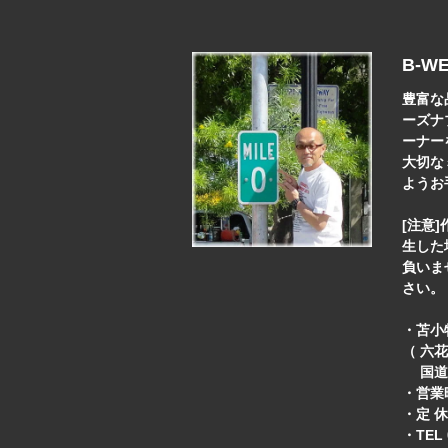
B-W
豊富な
ーズナ
ーナー
大切な
ようお
[注意
生した
負いま
さい。
・苫小牧
（ 六
国道3
・営業
・定 
・TEL 