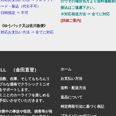
のでその場合当方より送料連絡前
カード・振込（代引不可）
振込はご遠慮下さい。
※日時指定 ⇒ 不可
※対応発送方法 ⇒ 全てに対応
[詳細ご案内]
3.《ゆうパック又は佐川急便
》
※対応お支払い方法 ⇒ 全てに対応
ホーム
ELL （金田直登）
お支払い方法
品数、在庫、そしてもちろんリ
ブルな価格でクラシックミニオ
送料・配送方法
をサポートします。
ミニとのカーライフを楽しめる
返品について
手伝いさせていただきます。
特定商取引法に基づく表記
]作業中の事故や怪我、損害等が発
プライバシーポリシー