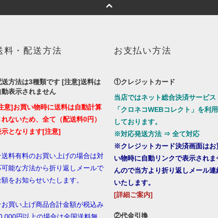
送料・配送方法
お支払い方法
配送方法は3種類です [注意]送料は
①クレジットカード
自動表示されません
当店ではネット総合決済サービス
[注意]お買い物時に送料は自動計算
「クロネコWEBコレクト」を利用
されないため、全て（配送料0円）
しております。
表示となります[注意]
※対応発送方法 ⇒ 全て対応
※クレジットカード決済画面はお
★送料有料のお買い上げの場合は対
い物時に自動リンクで表示されま
応可能な方法から折り返しメールで
んので当方より折り返しメール連
金額をお知らせいたします。
いたします。
[詳細ご案内]
★お買い上げ商品合計金額が税込み
②代金引換
10,000円以上の場合は全国送料無