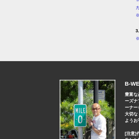
B-W
豊富な
ーズナ
ーナー
大切な
ようお
[注意