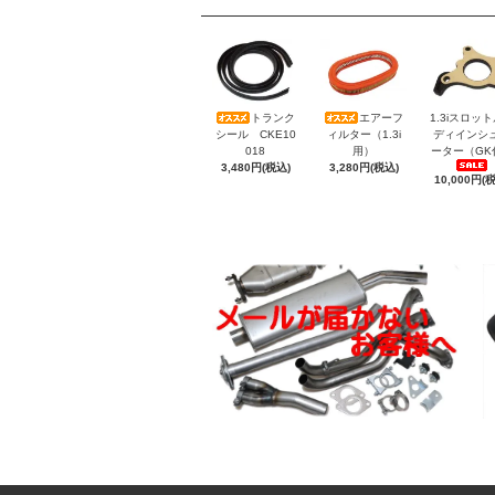
トランク
エアーフ
1.3iスロッ
シール CKE10
ィルター（1.3i
ディインシ
018
用）
ーター（GK
3,480円(税込)
3,280円(税込)
10,000円(