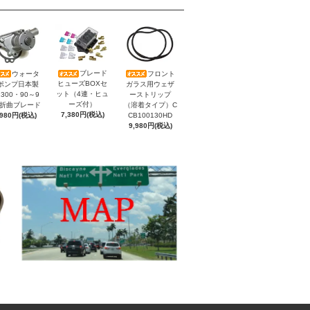
ブレード
ウォータ
フロント
ヒューズBOXセ
ポンプ日本製
ガラス用ウェザ
ット（4連・ヒュ
300・90～9
ーストリップ
ーズ付）
）折曲ブレード
（溶着タイプ）C
7,380円(税込)
,980円(税込)
CB100130HD
9,980円(税込)