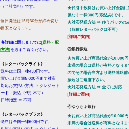
料（当社負担）です。
★代引手数料はお買い上げ金額に
係なく一律300円(税込み)です。
☆当日発送は15時30分が締め切り
★対応発送方法 ⇒ ゆうパックの
の目安となります。
（各種レターパックは不可）
[詳細ご案内]
★各詳細に関しましては
[送料・配
③銀行振込
送方法]
を必ずご覧ください。
★お買い上げ商品代金が10,000円
1.《レターパックライト》
未満の場合は送料が有料となりま
★送料は全国一律430円です。
のでその場合当方より送料連絡前
お買い上げ金額5,000円まで対応
振込はご遠慮下さい。
※対応お支払い方法 ⇒ クレジット
★対応発送方法 ⇒ 全てに対応
カード・振込（代引不可）
[詳細ご案内]
※日時指定 ⇒ 不可
④ゆうちょ銀行
2.《レターパックプラス》
★お買い上げ商品代金が10,000円
★送料は全国一律600円です。
未満の場合は送料が有料となりま
※対応お支払い方法 ⇒ クレジット