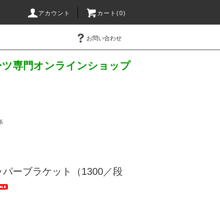
アカウント
カート(
0
)
お問い合わせ
パーツ専門オンラインショップ
系
パーブラケット（1300／段