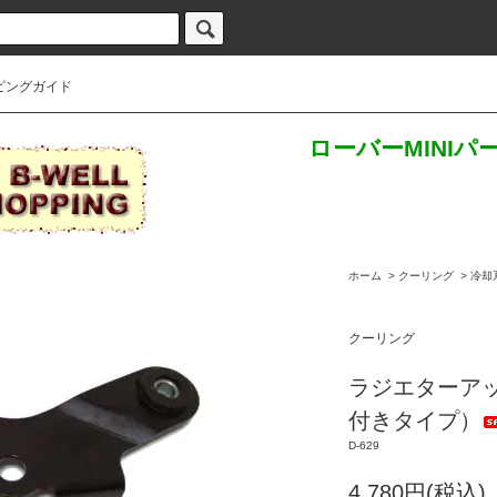
ピングガイド
ローバーMINI
ホーム
>
クーリング
>
冷却
クーリング
ラジエターアッ
付きタイプ）
D-629
4,780円(税込)