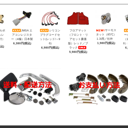
サーモス
トルボ
JMSA エ
シリコン
フロアマット
タット（85℃）
ュレ
アコンレジスタ
プラグコードセ
（フロント・リ
ー
1.3i用／社外
付）
ー（4極）日本製
ット(レッド/～9
アセット廉価
（1
1,980円(税込)
6,380円(税込)
6)
版）レッド／ブ
6
税込)
6,980円(税込)
ラック
6
5,980円(税込)