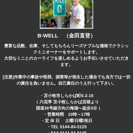
B-WELL （金田直登）
豊富な品数、在庫、そしてもちろんリーズナブルな価格でクラシッ
クミニオーナーをサポートします。
大切なミニとのカーライフを楽しめるようお手伝いさせていただき
ます。
[注意]作業中の事故や怪我、損害等が発生した場合でも当方では一切
の責任を負いません。自己責任のうえ行って下さい。
・苫小牧市しらかば町6-2-16
（ 六花亭 苫小牧しらかば店様より
国道36号線方向の海側へ徒歩3分 ）
・営業時間 10時～17時
・定 休 日 土曜/日曜/祝日
・TEL 0144-84-5125