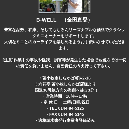
B-WELL （金田直登）
豊富な品数、在庫、そしてもちろんリーズナブルな価格でクラシッ
クミニオーナーをサポートします。
大切なミニとのカーライフを楽しめるようお手伝いさせていただき
ます。
[注意]作業中の事故や怪我、損害等が発生した場合でも当方では一切
の責任を負いません。自己責任のうえ行って下さい。
・苫小牧市しらかば町6-2-16
（ 六花亭 苫小牧しらかば店様より
国道36号線方向の海側へ徒歩3分 ）
・営業時間 10時～17時
・定 休 日 土曜/日曜/祝日
・TEL 0144-84-5125
・FAX 0144-84-5145
・適格請求書発行事業者登録済み