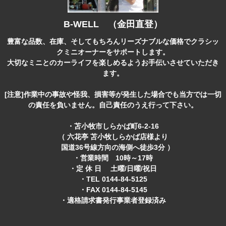
B-WELL （金田直登）
豊富な品数、在庫、そしてもちろんリーズナブルな価格でクラシッ
クミニオーナーをサポートします。
大切なミニとのカーライフを楽しめるようお手伝いさせていただき
ます。
[注意]作業中の事故や怪我、損害等が発生した場合でも当方では一切
の責任を負いません。自己責任のうえ行って下さい。
・苫小牧市しらかば町6-2-16
（ 六花亭 苫小牧しらかば店様より
国道36号線方向の海側へ徒歩3分 ）
・営業時間 10時～17時
・定 休 日 土曜/日曜/祝日
・TEL 0144-84-5125
・FAX 0144-84-5145
・適格請求書発行事業者登録済み