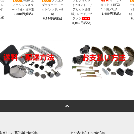
サーモス
トルボ
JMSA エ
シリコン
フロアマット
タット（85℃）
ュレ
アコンレジスタ
プラグコードセ
（フロント・リ
ー
1.3i用／社外
付）
ー（4極）日本製
ット(レッド/～9
アセット廉価
（1
1,980円(税込)
6,380円(税込)
6)
版）レッド／ブ
6
税込)
6,980円(税込)
ラック
6
5,980円(税込)
送料・配送方法
お支払い方法