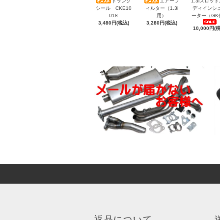
トランク
エアーフ
1.3iスロッ
シール CKE10
ィルター（1.3i
ディインシ
018
用）
ーター（GK
3,480円(税込)
3,280円(税込)
10,000円(
返品について