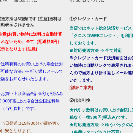
配送方法は3種類です [注意]送料は
①クレジットカード
自動表示されません
当店ではネット総合決済サービス
[注意]お買い物時に送料は自動計算
「クロネコWEBコレクト」を利用
されないため、全て（配送料0円）
しております。
表示となります[注意]
※対応発送方法 ⇒ 全て対応
※クレジットカード決済画面はお
★送料有料のお買い上げの場合は対
い物時に自動リンクで表示されま
応可能な方法から折り返しメールで
んので当方より折り返しメール連
金額をお知らせいたします。
いたします。
[詳細ご案内]
★お買い上げ商品合計金額が税込み
②代金引換
10,000円以上の場合は全国送料無
料（当社負担）です。
★代引手数料はお買い上げ金額に
係なく一律300円(税込み)です。
☆当日発送は15時30分が締め切り
★対応発送方法 ⇒ ゆうパックの
の目安となります。
（各種レターパックは不可）