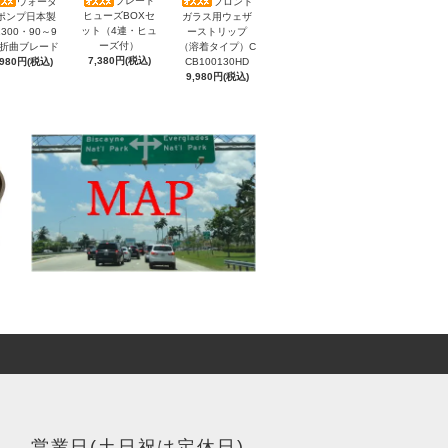
ブレード
ウォータ
フロント
ヒューズBOXセ
ポンプ日本製
ガラス用ウェザ
ット（4連・ヒュ
300・90～9
ーストリップ
ーズ付）
）折曲ブレード
（溶着タイプ）C
7,380円(税込)
,980円(税込)
CB100130HD
9,980円(税込)
営業日(土日祝は定休日)