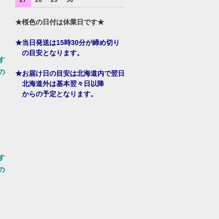
27
28
29
30
★桜色の日付は休業日です★
★当日発送は15時30分が締め切り
の目安となります。
す
の
★お届け日の目安は北海道内で翌日
北海道外は基本翌々日以降
からの予定となります。
す
の