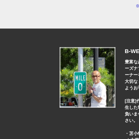
B-W
豊富な
ーズナ
ーナー
大切な
ようお
[注意
生した
負いま
さい。
・苫小牧