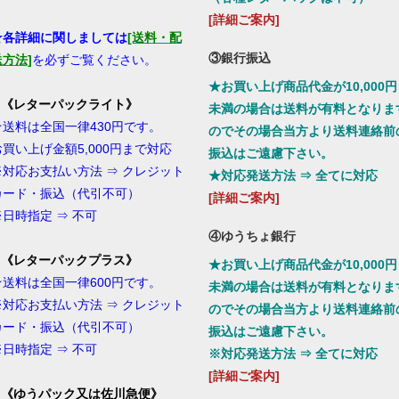
[詳細ご案内]
★各詳細に関しましては
[送料・配
③銀行振込
送方法]
を必ずご覧ください。
★お買い上げ商品代金が10,000円
1.《レターパックライト》
未満の場合は送料が有料となりま
★送料は全国一律430円です。
のでその場合当方より送料連絡前
お買い上げ金額5,000円まで対応
振込はご遠慮下さい。
※対応お支払い方法 ⇒ クレジット
★対応発送方法 ⇒ 全てに対応
カード・振込（代引不可）
[詳細ご案内]
※日時指定 ⇒ 不可
④ゆうちょ銀行
2.《レターパックプラス》
★お買い上げ商品代金が10,000円
★送料は全国一律600円です。
未満の場合は送料が有料となりま
※対応お支払い方法 ⇒ クレジット
のでその場合当方より送料連絡前
カード・振込（代引不可）
振込はご遠慮下さい。
※日時指定 ⇒ 不可
※対応発送方法 ⇒ 全てに対応
[詳細ご案内]
3.《ゆうパック又は佐川急便
》