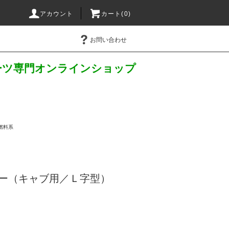
アカウント
カート(
0
)
お問い合わせ
パーツ専門オンラインショップ
燃料系
ター（キャブ用／Ｌ字型）