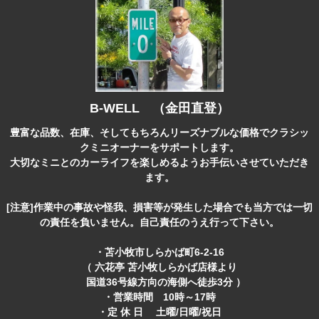
B-WELL （金田直登）
豊富な品数、在庫、そしてもちろんリーズナブルな価格でクラシッ
クミニオーナーをサポートします。
大切なミニとのカーライフを楽しめるようお手伝いさせていただき
ます。
[注意]作業中の事故や怪我、損害等が発生した場合でも当方では一切
の責任を負いません。自己責任のうえ行って下さい。
・苫小牧市しらかば町6-2-16
（ 六花亭 苫小牧しらかば店様より
国道36号線方向の海側へ徒歩3分 ）
・営業時間 10時～17時
・定 休 日 土曜/日曜/祝日