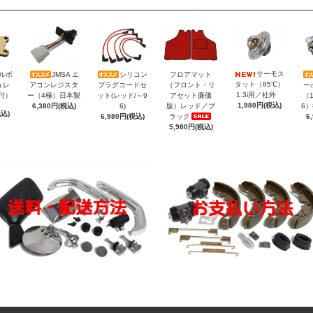
サーモス
トルボ
JMSA エ
シリコン
フロアマット
タット（85℃）
ュレ
アコンレジスタ
プラグコードセ
（フロント・リ
ー
1.3i用／社外
付）
ー（4極）日本製
ット(レッド/～9
アセット廉価
（1
1,980円(税込)
6,380円(税込)
6)
版）レッド／ブ
6
税込)
6,980円(税込)
ラック
6
5,980円(税込)