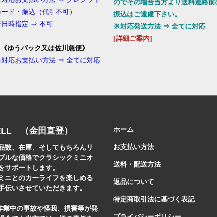
のでその場合当方より送料連絡前
カード・振込（代引不可）
振込はご遠慮下さい。
※日時指定 ⇒ 不可
※対応発送方法 ⇒ 全てに対応
[詳細ご案内]
3.《ゆうパック又は佐川急便
》
※対応お支払い方法 ⇒ 全てに対応
ホーム
ELL （金田直登）
お支払い方法
品数、在庫、そしてもちろんリ
ブルな価格でクラシックミニオ
送料・配送方法
をサポートします。
ミニとのカーライフを楽しめる
返品について
手伝いさせていただきます。
特定商取引法に基づく表記
]作業中の事故や怪我、損害等が発
プライバシーポリシー