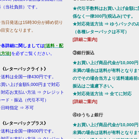
料（当社負担）です。
★代引手数料はお買い上げ金額に
係なく一律300円(税込み)です。
☆当日発送は15時30分が締め切り
★対応発送方法 ⇒ ゆうパックの
の目安となります。
（各種レターパックは不可）
[詳細ご案内]
★各詳細に関しましては
[送料・配
③銀行振込
送方法]
を必ずご覧ください。
★お買い上げ商品代金が10,000円
1.《レターパックライト》
未満の場合は送料が有料となりま
★送料は全国一律430円です。
のでその場合当方より送料連絡前
お買い上げ金額5,000円まで対応
振込はご遠慮下さい。
※対応お支払い方法 ⇒ クレジット
★対応発送方法 ⇒ 全てに対応
カード・振込（代引不可）
[詳細ご案内]
※日時指定 ⇒ 不可
④ゆうちょ銀行
2.《レターパックプラス》
★お買い上げ商品代金が10,000円
★送料は全国一律600円です。
未満の場合は送料が有料となりま
※対応お支払い方法 ⇒ クレジット