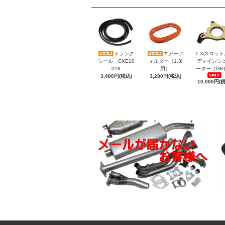
トランク
エアーフ
1.3iスロッ
シール CKE10
ィルター（1.3i
ディインシ
018
用）
ーター（GK
3,480円(税込)
3,280円(税込)
10,000円(