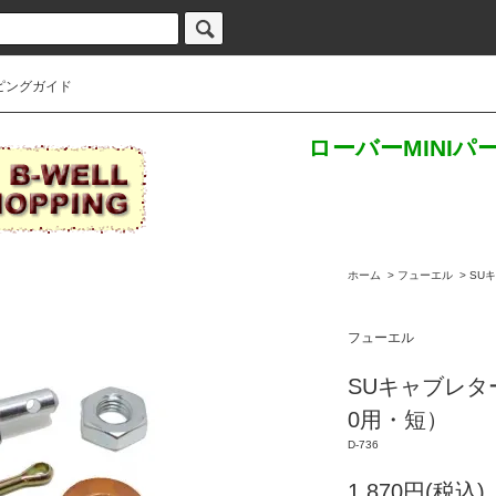
ピングガイド
ローバーMINI
ホーム
>
フューエル
>
SU
フューエル
SUキャブレタ
0用・短）
D-736
1,870円(税込)