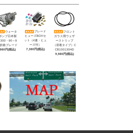
ブレード
ウォータ
フロント
ヒューズBOXセ
ポンプ日本製
ガラス用ウェザ
ット（4連・ヒュ
300・90～9
ーストリップ
ーズ付）
）折曲ブレード
（溶着タイプ）C
7,380円(税込)
,980円(税込)
CB100130HD
9,980円(税込)