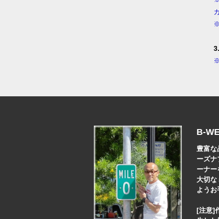
B-W
豊富な
ーズナ
ーナー
大切な
ようお
[注意