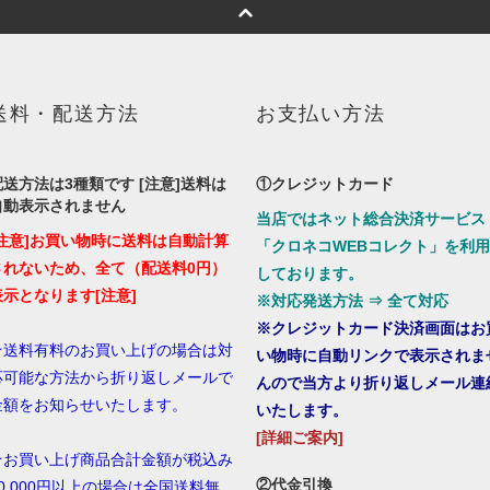
送料・配送方法
お支払い方法
配送方法は3種類です [注意]送料は
①クレジットカード
自動表示されません
当店ではネット総合決済サービス
[注意]お買い物時に送料は自動計算
「クロネコWEBコレクト」を利用
されないため、全て（配送料0円）
しております。
表示となります[注意]
※対応発送方法 ⇒ 全て対応
※クレジットカード決済画面はお
★送料有料のお買い上げの場合は対
い物時に自動リンクで表示されま
応可能な方法から折り返しメールで
んので当方より折り返しメール連
金額をお知らせいたします。
いたします。
[詳細ご案内]
★お買い上げ商品合計金額が税込み
②代金引換
10,000円以上の場合は全国送料無